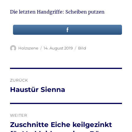
Die letzten Handgriffe: Scheiben putzen
Autor
Veröffentlicht
Format
Holzszene
14. August 2019
Bild
am
Beitragsnavigation
ZURÜCK
Haustür Sienna
Vorheriger
Beitrag:
WEITER
Zuschnitte Eiche keilgezinkt
Nächster